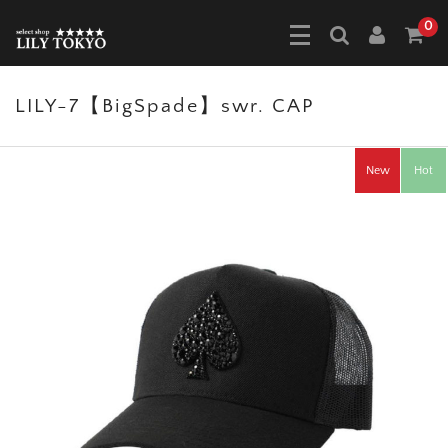
0
LILY-7【BigSpade】swr. CAP
New
Hot