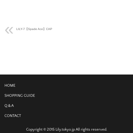
LILY-7【Spade Ace】CAP
HOME
SHOPPING GUIDE
Q＆A
CONTACT
Copyright © 2015 Lily.tokyo.jp All rights reserved.