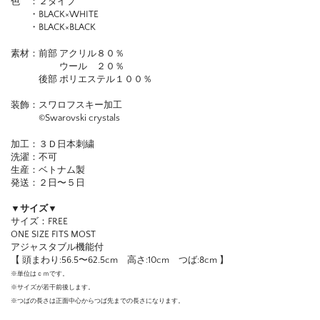
色 ：２タイプ
・BLACK×WHITE
・BLACK×BLACK
素材：前部 アクリル８０％
ウール ２０％
後部 ポリエステル１００％
装飾：スワロフスキー加工
©︎Swarovski crystals
加工：３Ｄ日本刺繍
洗濯：不可
生産：ベトナム製
発送：２日〜５日
▼サイズ▼
サイズ：FREE
ONE SIZE FITS MOST
アジャスタブル機能付
【 頭まわり:56.5〜62.5cm 高さ:10cm つば:8cm 】
※単位はｃｍです。
※サイズが若干前後します。
※つばの長さは正面中心からつば先までの長さになります。