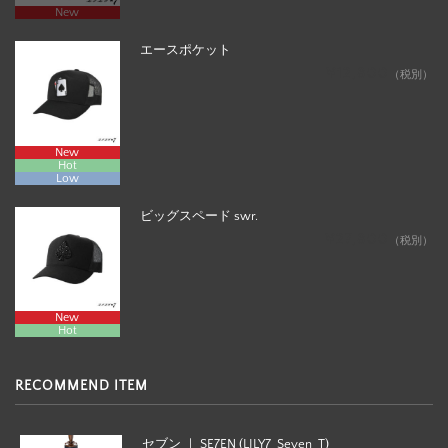
New
エースポケット
¥12,800
（税別）
New
Hot
Low
ビッグスペード swr.
¥27,800
（税別）
New
Hot
RECOMMEND ITEM
セブン ｜ SE7EN (LILY7_Seven_T)