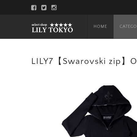
HOME
CATEGO
LILY7【Swarovski zip】O