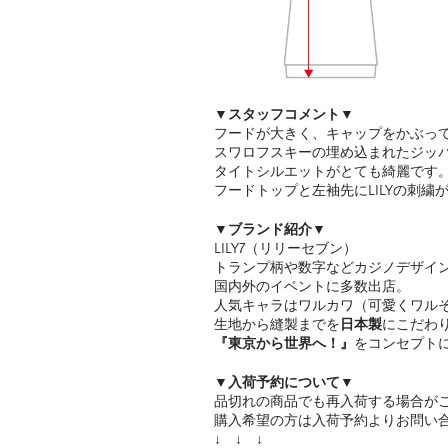
▼スタッフコメント▼
フードが大きく、キャップをかぶっ
スワロフスキーの埋め込まれたジッ
タイトシルエットがとても綺麗です
フードトップと左袖先にLILYの刺繍
▼ブランド紹介▼
LILY7（リリーセブン）
トランプ柄や数字などカジノデザイ
国内外のイベントに多数出店。
人気キャラはワルカワ（可愛くワル
生地から縫製までを
日本製
にこだわ
『東京から世界へ！』
をコンセプト
▼入荷予約について▼
品切れの商品でも再入荷する場合が
購入希望の方は入荷予約よりお問い
↓ ↓ ↓