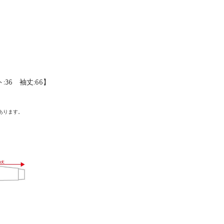
:36 袖丈:66】
あります。