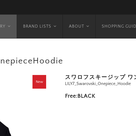
RY
BRAND LISTS
ABOUT
SHOPPING GUI
nepieceHoodie
スワロフスキージップ ワ
New
LILY7_Swarovski_Onepiece_Hoodie
Free:BLACK