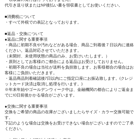
代引き送り状またはNP後払い書を領収書としてお使いください。
■消費税について
・すべて外税での表記となっております。
■返品・交換について
●返品に関する重要事項
・商品に初期不良や汚れなどがある場合、商品ご到着後７日以内に連絡
ください。返品対応させていただきます。
（未開封、未使用状態の商品のみ、お受けいたします。）
・原則としてお客様のご都合による返品はお受けしておりません。
・初期不良の場合は当社が送料を負担致します。お客様都合の場合はお
客様にご負担いただきます。
・返品商品到着確認後7日以内にご指定口座にお振込致します。(クレジ
ットカード決済は取消し処理を行います。)
※年末年始やゴールデンウィーク中は、金融機関の都合によりご返金ま
でに10日前後かかる場合がございます。
●交換に関する重要事項
交換をご希望の商品の在庫がございましたらサイズ・カラー交換可能で
す。
下記のような場合は交換をお受けできない場合がございますのでご了承
ください。