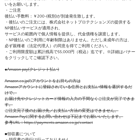
いをお願いします。
・ご注意
後払い手数料：￥200-(税別)が別途発生致します。
・後払いのご注文には、株式会社ネットプロテクションズの提供する
NP後払いサービスが適用され、
サービスの範囲内で個人情報を提供し、代金債権を譲渡します。
・NP後払いのご利用に年齢制限はありません。ただし未成年の方は、
必ず親権者（法定代理人）の同意を得てご利用ください。
・ご利用限度額は累計残高で55,000円（税込）迄です。※詳細はバナー
をクリックしてご確認下さい。
●Amazon pay(クレジット払い)
Amazon.co.jpのアカウントをお持ちの方は
Amazonアカウントに登録されている住所とお支払い情報を選択するだ
けで、
お届け先やクレジットカード情報の入力の手間なくご注文が完了できま
す。
ご注文完了後のお届け先／お支払い方法の変更はできません。
Amazon Payに関するお問い合わせは下記までお願いいたします。
参考URL：https://payments.amazon.co.jp/contact
■領収書について
・領収書の発行は行っておりません。