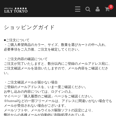
0
ショッピングガイド
■ご注文について
・ご購入希望商品のカラー、サイズ、数量を選びカートの中へ入れ、
必要事項をご入力後、ご注文を確定してください。
・ご注文内容の確認について
ご注文が完了いたしますと、数分以内にご登録のメールアドレス宛に、
ご注文確認メールを送信いたしますので、メール内容をご確認くださ
い。
・ご注文確認メールが届かない場合
ご登録のメールアドレスを、いま一度ご確認ください。
お申し込みの内容については、ログインの上、
マイページ「購入履歴のご確認」ページをご確認ください。
※hotmailなどの一部フリーメールは、アドレスに間違いがない場合でも
メールが受信されない場合がございます。
メールソフトや、メールウイルス駆除ソフトの設定により、
弊社からの各種メールが自動的に削除処理されている