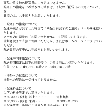
商品ご注文時の配送日のご指定はできません。
配送日の指定をご希望される場合は、下記の『配送日の指定について』
を
参照の上、お手続きをお願いいたします。
・配送日の指定について
配送手続きが完了した時点で「商品出荷完了のご連絡」メールを送信い
たします。
メール内に荷物の「お問い合わせNO.」を記載しております。
佐川急便まで直接ご連絡いただくか、またはホームページにアクセスい
ただき、
配送日時の変更のお手続きをお願いいたします。
・配送時間帯指定について
配送時間指定は以下の時間帯で、ご注文時にご指定いただけます。
午前中／12～14時／14～16時／16～18時／18～21時
・海外への配送について
海外への配送は一切行っておりません。
・配送料金について
以下の料金設定でお送りいたします。
￥30,000（税別）以上・・・・・・・送料無料
￥30,000（税別）未満・・・・・・・￥700〜¥3,200
※配送業者、距離により異なる場合があります。