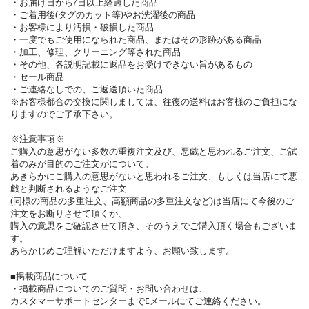
・お届け日から7日以上経過した商品
・ご着用後(タグのカット等)やお洗濯後の商品
・お客様により汚損・破損した商品
・一度でもご使用になられた商品、またはその形跡がある商品
・加工、修理、クリーニング等された商品
・その他、各説明記載に返品をお受けできない旨があるもの
・セール商品
・ご連絡なしでの、ご返送頂いた商品
※お客様都合の交換に関しましては、往復の送料はお客様のご負担にな
りますのでご了承下さい。
※注意事項※
ご購入の意思がない多数の重複注文及び、悪戯と思われるご注文、ご試
着のみが目的のご注文がについて。
あきらかにご購入の意思がないと思われるご注文、もしくは当店にて悪
戯と判断されるようなご注文
(同様の商品の多重注文、高額商品の多重注文など)は当店にて今後のご
注文をお断りさせて頂くか、
購入の意思をご確認させて頂き、そのうえでご購入頂く場合もございま
す。
あらかじめご理解いただけますよう、お願い致します。
■掲載商品について
・掲載商品についてのご質問・お問い合わせは、
カスタマーサポートセンターまでEメールにてご連絡ください。