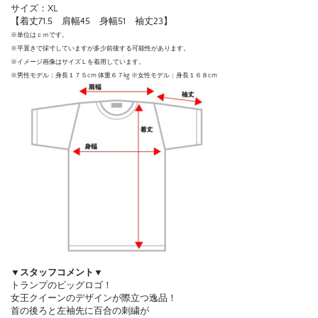
サイズ：XL
【着丈71.5 肩幅45 身幅51 袖丈23】
※単位はｃｍです。
※平置きで採寸していますが多少前後する可能性があります。
※イメージ画像はサイズＬを着用しています。
※男性モデル：身長１７５cm 体重６７kg ※女性モデル：身長１６８cm
▼スタッフコメント▼
トランプのビッグロゴ！
女王クイーンのデザインが際立つ逸品！
首の後ろと左袖先に百合の刺繍が