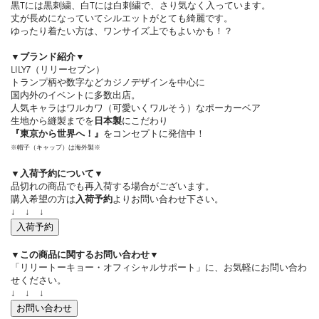
黒Tには黒刺繍、白Tには白刺繍で、さり気なく入っています。
丈が長めになっていてシルエットがとても綺麗です。
ゆったり着たい方は、ワンサイズ上でもよいかも！？
▼ブランド紹介▼
LILY7（リリーセブン）
トランプ柄や数字などカジノデザインを中心に
国内外のイベントに多数出店。
人気キャラはワルカワ（可愛いくワルそう）なポーカーベア
生地から縫製までを
日本製
にこだわり
『東京から世界へ！』
をコンセプトに発信中！
※帽子（キャップ）は海外製※
▼入荷予約について▼
品切れの商品でも再入荷する場合がございます。
購入希望の方は
入荷予約
よりお問い合わせ下さい。
↓ ↓ ↓
入荷予約
▼この商品に関するお問い合わせ▼
「リリートーキョー・オフィシャルサポート」に、お気軽にお問い合わ
せください。
↓ ↓ ↓
お問い合わせ