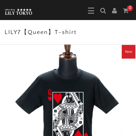
0
LILY7【Queen】T-shirt
New