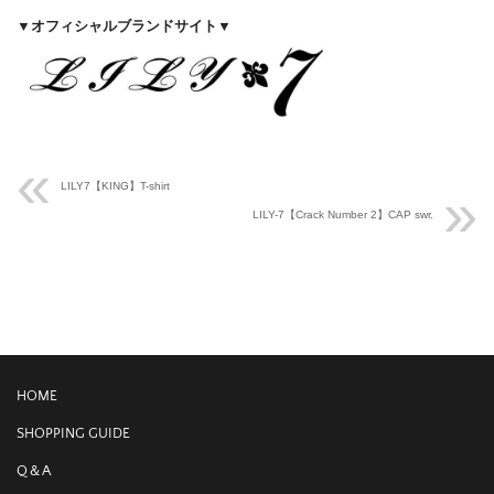
▼オフィシャルブランドサイト▼
LILY7【KING】T-shirt
LILY-7【Crack Number 2】CAP swr.
HOME
SHOPPING GUIDE
Q＆A