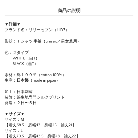
商品の説明
▼詳細▼
ブランド名：リリーセブン（LILY7）
形状：Ｔシャツ 半袖（unisex／男女兼用）
色：２タイプ
WHITE（白T）
BLACK（黒T）
素材：綿１００％（cotton 100%）
生産：
日本製
（made in japan）
加工：日本刺繍
装飾：綿生地専門シルクプリント
発送：２日〜５日
▼サイズ▼
サイズ：M
【着丈68.5 肩幅42 身幅45 袖丈21】
サイズ：L
【着丈70.5 肩幅43.5 身幅48 袖丈22】