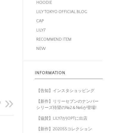
HOODIE
LILY TOKYO OFFICIAL BLOG
CAP
LILY7
RECOMMEND ITEM
NEW
INFORMATION
【告知】インスタショッピング
【新作】リリーセブンのナンバー
！
シリーズ待望の№2＆№6が登場!
【協賛】LILY7がJOPTに出店
【新作】2020SSコレクション