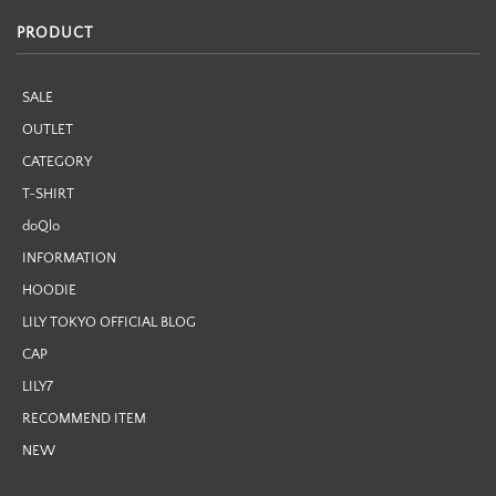
PRODUCT
SALE
OUTLET
CATEGORY
T-SHIRT
doQlo
INFORMATION
HOODIE
LILY TOKYO OFFICIAL BLOG
CAP
LILY7
RECOMMEND ITEM
NEW