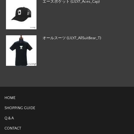
エースポケット (LILY7_Aces_Cap)
オールスーツ (LILY7_AllSuitBear_T)
HOME
SHOPPING GUIDE
Q＆A
CONTACT