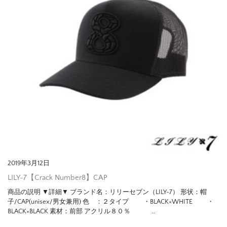
2019年3月12日
LILY-7【Crack Number8】CAP
商品の説明 ▼詳細▼ ブランド名：リリーセブン（LILY-7） 形状：帽
子/CAP(unisex/男女兼用) 色 ：２タイプ ・BLACK×WHITE ・
BLACK×BLACK 素材：前部 アクリル８０％ …