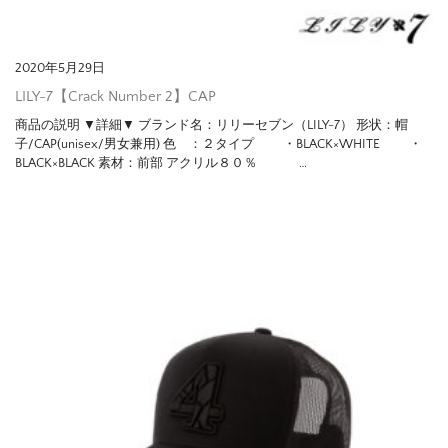
2020年5月29日
LILY-7【Crack Number 2】CAP
商品の説明 ▼詳細▼ ブランド名：リリーセブン（LILY-7） 形状：帽
子/CAP(unisex/男女兼用) 色 ：２タイプ ・BLACK×WHITE ・
BLACK×BLACK 素材：前部 アクリル８０％ …