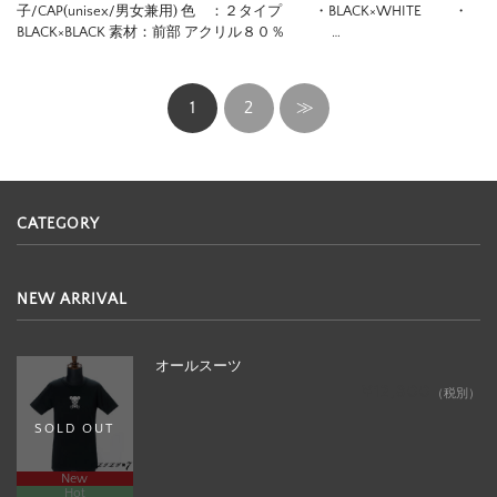
子/CAP(unisex/男女兼用) 色 ：２タイプ ・BLACK×WHITE ・
BLACK×BLACK 素材：前部 アクリル８０％ …
1
2
≫
CATEGORY
NEW ARRIVAL
オールスーツ
¥12,800
（税別）
SOLD OUT
New
Hot