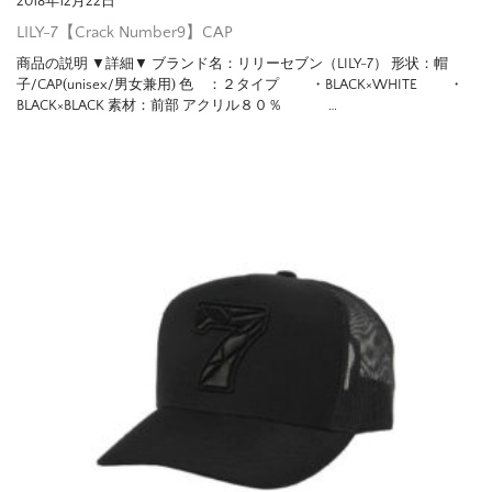
2018年12月22日
LILY-7【Crack Number9】CAP
商品の説明 ▼詳細▼ ブランド名：リリーセブン（LILY-7） 形状：帽
子/CAP(unisex/男女兼用) 色 ：２タイプ ・BLACK×WHITE ・
BLACK×BLACK 素材：前部 アクリル８０％ …