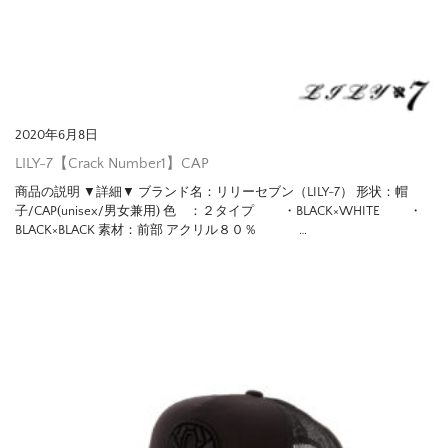
2020年6月8日
LILY-7【Crack Number1】CAP
商品の説明 ▼詳細▼ ブランド名：リリーセブン（LILY-7） 形状：帽
子/CAP(unisex/男女兼用) 色 ：２タイプ ・BLACK×WHITE ・
BLACK×BLACK 素材：前部 アクリル８０％ …