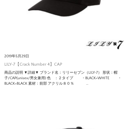
2019年5月29日
LILY-7【Crack Number 4】CAP
商品の説明 ▼詳細▼ ブランド名：リリーセブン（LILY-7） 形状：帽
子/CAP(unisex/男女兼用) 色 ：２タイプ ・BLACK×WHITE ・
BLACK×BLACK 素材：前部 アクリル８０％ …