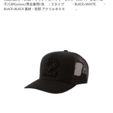
子/CAP(unisex/男女兼用) 色 ：２タイプ ・BLACK×WHITE ・
BLACK×BLACK 素材：前部 アクリル８０％ …