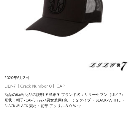
2020年6月2日
LILY-7【Crack Number 0】CAP
商品の動画 商品の説明 ▼詳細▼ ブランド名：リリーセブン（LILY-7）
形状：帽子/CAP(unisex/男女兼用) 色 ：２タイプ ・BLACK×WHITE ・
BLACK×BLACK 素材：前部 アクリル８０％ ウ…