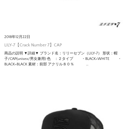
2018年12月22日
LILY-7【Crack Number 7】CAP
商品の説明 ▼詳細▼ ブランド名：リリーセブン（LILY-7） 形状：帽
子/CAP(unisex/男女兼用) 色 ：２タイプ ・BLACK×WHITE ・
BLACK×BLACK 素材：前部 アクリル８０％ …