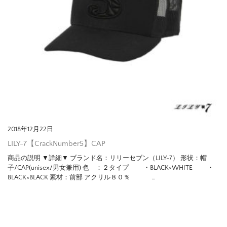
2018年12月22日
LILY-7【CrackNumber5】CAP
商品の説明 ▼詳細▼ ブランド名：リリーセブン（LILY-7） 形状：帽
子/CAP(unisex/男女兼用) 色 ：２タイプ ・BLACK×WHITE ・
BLACK×BLACK 素材：前部 アクリル８０％ …